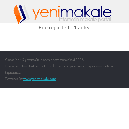
File reported. Thanks.
Copyright © yenimakale.com dosya yoneticisi 2026.
Dosyaların tüm hakları saklıdır. İzinsiz kopyalanamaz, başka sunuculara
taşınamaz.
Powered by
www.yenimakale.com