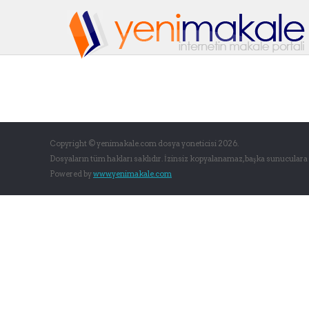
Copyright © yenimakale.com dosya yoneticisi 2026.
Dosyaların tüm hakları saklıdır. İzinsiz kopyalanamaz, başka sunuculara
Powered by
www.yenimakale.com