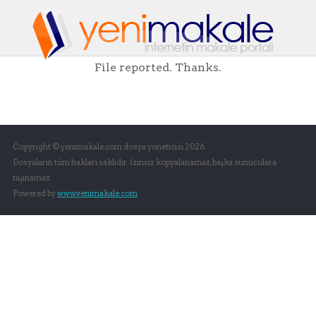
File reported. Thanks.
Copyright © yenimakale.com dosya yoneticisi 2026.
Dosyaların tüm hakları saklıdır. İzinsiz kopyalanamaz, başka sunuculara
taşınamaz.
Powered by
www.yenimakale.com