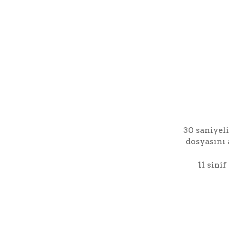
30 saniyeli
dosyasını 
11 sini