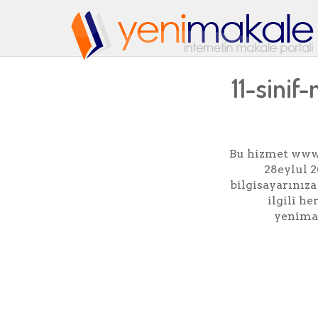
11-sinif
Bu hizmet www.
28eylul 
bilgisayarınıza 
ilgili h
yenimak