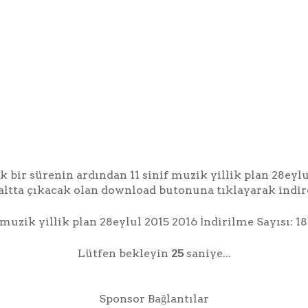
k bir sürenin ardından 11 sinif muzik yillik plan 28eyl
altta çıkacak olan download butonuna tıklayarak indire
f muzik yillik plan 28eylul 2015 2016 İndirilme Sayısı: 18
Lütfen bekleyin
24
saniye...
Sponsor Bağlantılar