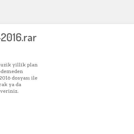
-2016.rar
zik yillik plan
 ödemeden
 2016 dosyası ile
rak ya da
veriniz.