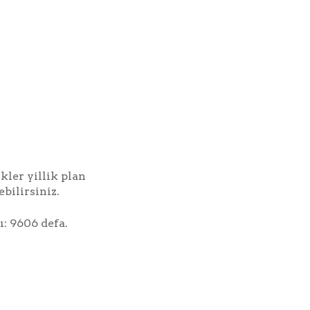
kler yillik plan
bilirsiniz.
ı: 9606 defa.