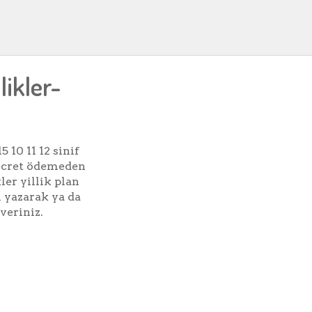
likler-
10 11 12 sinif
 ücret ödemeden
kler yillik plan
 yazarak ya da
veriniz.