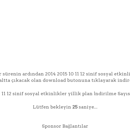
r sürenin ardından 2014 2015 10 11 12 sinif sosyal etkinli
altta çıkacak olan download butonuna tıklayarak indire
 11 12 sinif sosyal etkinlikler yillik plan İndirilme Sayıs
Lütfen bekleyin
24
saniye...
Sponsor Bağlantılar