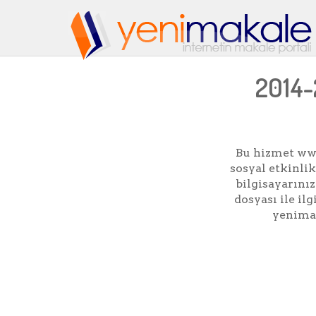
2014-2
Bu hizmet www
sosyal etkinli
bilgisayarınıza
dosyası ile i
yenimak