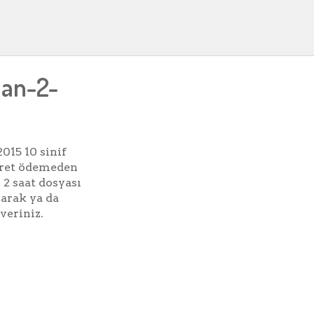
lan-2-
015 10 sinif
ücret ödemeden
n 2 saat dosyası
arak ya da
veriniz.