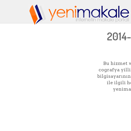
2014-
Bu hizmet w
cografya yill
bilgisayarınıza
ile ilgil
yenimak