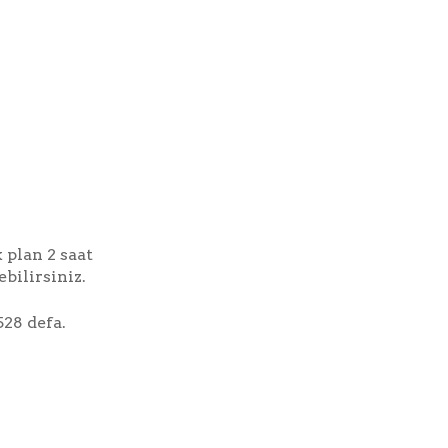
 plan 2 saat
bilirsiniz.
528 defa.