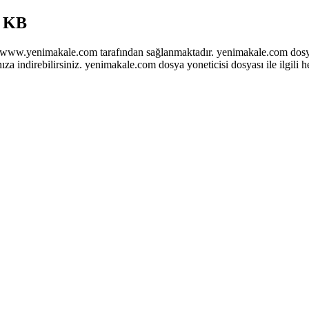
7 KB
www.yenimakale.com tarafından sağlanmaktadır. yenimakale.com dosya
nıza indirebilirsiniz. yenimakale.com dosya yoneticisi dosyası ile ilgi