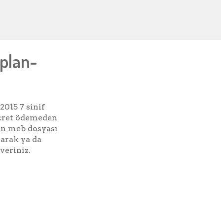
-plan-
015 7 sinif
ücret ödemeden
lan meb dosyası
arak ya da
veriniz.