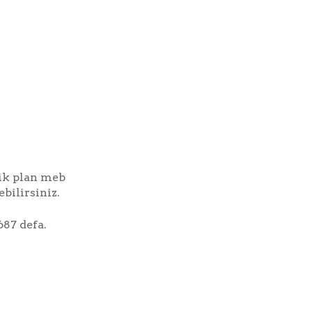
lik plan meb
bilirsiniz.
687 defa.