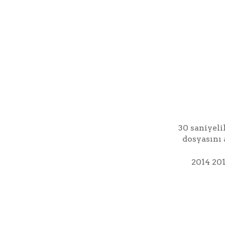
30 saniyeli
dosyasını 
2014 201