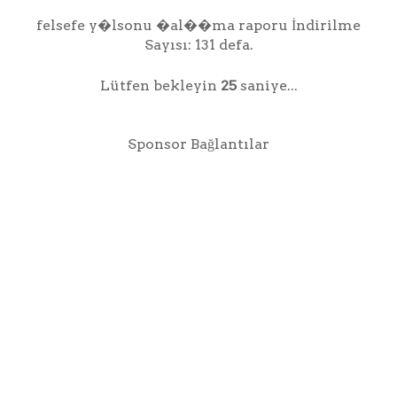
felsefe y�lsonu �al��ma raporu İndirilme
Sayısı: 131 defa.
Lütfen bekleyin
25
saniye...
Sponsor Bağlantılar