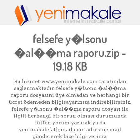
felsefe y�lsonu
�al��ma raporu.zip -
19.18 KB
Bu hizmet www.yenimakale.com tarafından
sağlanmaktadır. felsefe y�lsonu �al��ma
raporu dosyasını üye olmadan ve herhangi bir
ücret ödemeden bilgisayarınıza indirebilirsiniz.
felsefe y�lsonu �al��ma raporu dosyası ile
ilgili herhangi bir sorun olması durumunda
lütfen yorum yazarak ya da
yenimakale[at]gmail.com adresine mail
göndererek bize bilgi veriniz.